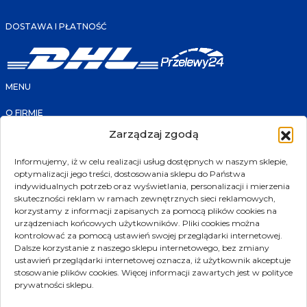
DOSTAWA I PŁATNOŚĆ
MENU
O FIRMIE
FAQ
Zarządzaj zgodą
KONTAKT
PRODUKTY
SKLEP
Informujemy, iż w celu realizacji usług dostępnych w naszym sklepie,
PROMOCJE
optymalizacji jego treści, dostosowania sklepu do Państwa
NOWOŚCI
POLECANE
indywidualnych potrzeb oraz wyświetlania, personalizacji i mierzenia
PRODUCENCI
skuteczności reklam w ramach zewnętrznych sieci reklamowych,
korzystamy z informacji zapisanych za pomocą plików cookies na
KONTAKT
urządzeniach końcowych użytkowników. Pliki cookies można
kontrolować za pomocą ustawień swojej przeglądarki internetowej.
ul. Złotniki 207
Dalsze korzystanie z naszego sklepu internetowego, bez zmiany
ustawień przeglądarki internetowej oznacza, iż użytkownik akceptuje
39-300 Mielec
stosowanie plików cookies. Więcej informacji zawartych jest w polityce
biuro@transmet.com.pl
prywatności sklepu.
sklep@transmet.com.pl