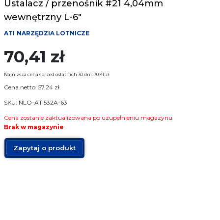
Ustalacz / przenośnik #21 4,04mm
Narzędzia pomiarowe
wewnętrzny L-6″
Narzędzia mocujące
ATI
NARZĘDZIA LOTNICZE
70,41
zł
Producenci
Najniższa cena sprzed ostatnich 30 dni:
70,41
zł
Sklep
Cena netto:
57,24
zł
SKU: NLO-ATI532A-63
O Firmie
Cena zostanie zaktualizowana po uzupełnieniu magazynu
Brak w magazynie
FAQ
Zapytaj o produkt
Usługi
Kontakt
17 774 25 12