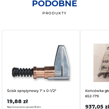
PODOBNE
biuro@transmet.com.pl
PRODUKTY
Ścisk sprężynowy 1″ x 0-1/2″
Końcówka gło
652-179
19,88
zł
937,05
z
Najniższa cena sprzed 30 dni: