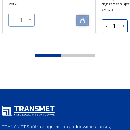
19,88
zł
Najniższa cena sprz
937,05
zł
-
+
-
+
TRANSMET Spółka z ograniczoną odpowiedzialnością