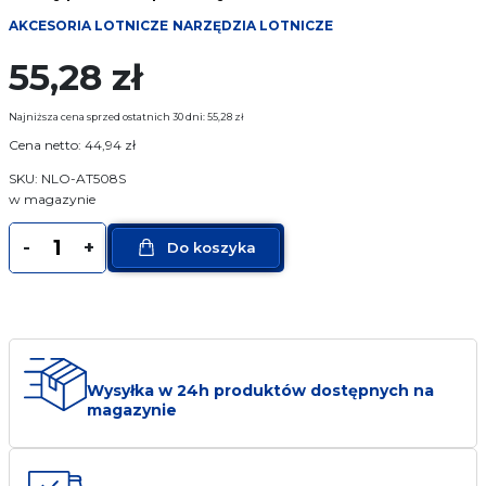
Narzędzia pomiarowe
AKCESORIA LOTNICZE
NARZĘDZIA LOTNICZE
55,28
zł
Narzędzia mocujące
Najniższa cena sprzed ostatnich 30 dni:
55,28
zł
Producenci
Cena netto:
44,94
zł
SKU: NLO-AT508S
Sklep
w magazynie
ilość
O Firmie
-
+
Do koszyka
Szczypce
do
FAQ
spinaczy
20-
Usługi
108
Wysyłka w 24h produktów dostępnych na
Kontakt
magazynie
17 774 25 12