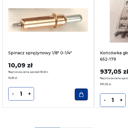
Spinacz sprężynowy 1/8″ 0-1/4″
Końcówka gło
652-179
10,09
zł
937,05
z
Najniższa cena sprzed 30 dni:
10,09
zł
Najniższa cena sprz
937,05
zł
-
+
-
+