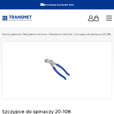
Dostawa kurierem DHL
Gwarancja najniższej ceny
Logowanie
Liczba
Nowości co tydzień!
produkt
Wyszukiwarka
Search
Wysyłka w 24h produktów dostępnych na magazynie
Strona główna
/
Narzędzia lotnicze
/
Akcesoria lotnicze
/ Szczypce do spinaczy 20-108
produktów
w
for:
koszyku
Narzędzia skrawające
Narzędzia lotnicze
Narzędzia pneumatyczne
Narzędzia ręczne
Narzędzia ścierne
Szczypce do spinaczy 20-108