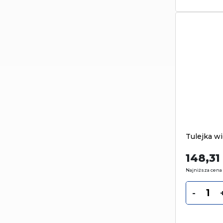
Tulejka wi
148,31
Najniższa cena 
-