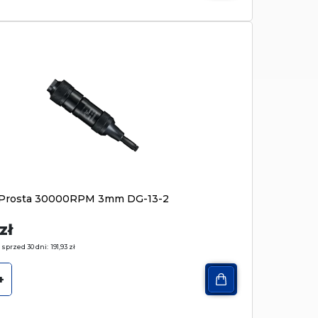
ka Prosta 30000RPM 3mm DG-13-2
zł
 sprzed 30 dni:
191,93
zł
+