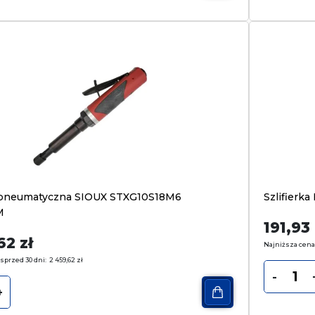
a pneumatyczna SIOUX STXG10S18M6
Szlifier
M
191,93
,62
zł
Najniższa cena
sprzed 30 dni:
2 459,62
zł
-
+