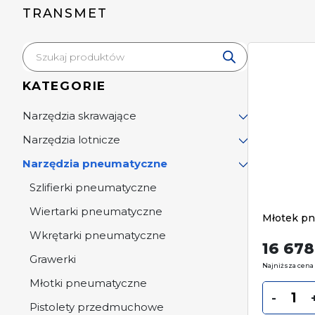
TRANSMET
Wyszukiwarka
produktów
KATEGORIE
Narzędzia skrawające
Narzędzia lotnicze
Narzędzia pneumatyczne
Szlifierki pneumatyczne
Wiertarki pneumatyczne
Młotek p
Wkrętarki pneumatyczne
16 67
Grawerki
Najniższa cena 
Młotki pneumatyczne
-
Pistolety przedmuchowe