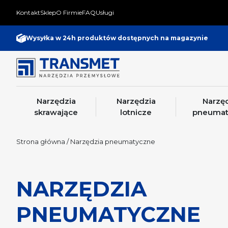
Kontakt
Sklep
O Firmie
FAQ
Usługi
Wysyłka w 24h produktów dostępnych na magazynie
Narzędzia
Narzędzia
Narzę
skrawające
lotnicze
pneumat
Strona główna
/ Narzędzia pneumatyczne
NARZĘDZIA
PNEUMATYCZNE