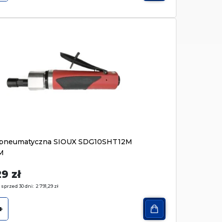
ka pneumatyczna SIOUX SDG10SHT12M
M
29
zł
 sprzed 30 dni:
2 791,29
zł
+