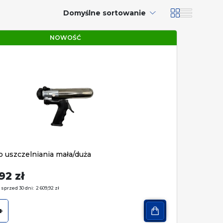
Domyślne sortowanie
NOWOŚĆ
do uszczelniania mała/duża
,92
zł
 sprzed 30 dni:
2 609,92
zł
+