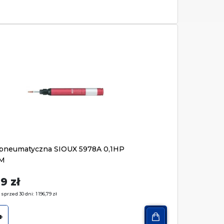
a pneumatyczna SIOUX 5978A 0,1HP
M
79
zł
 sprzed 30 dni:
1 196,79
zł
+