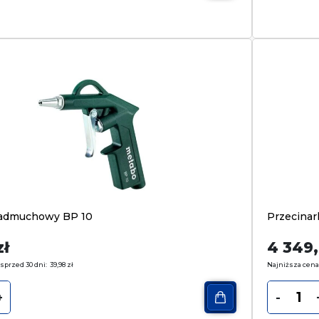
nadmuchowy BP 10
Przecina
zł
4 349
sprzed 30 dni:
39,98
zł
Najniższa cena
+
-