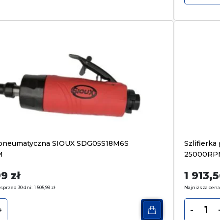
a pneumatyczna SIOUX SDG05S18M6S
Szlifier
M
25000RP
99
zł
1 913,
sprzed 30 dni:
1 505,99
zł
Najniższa cena
+
-