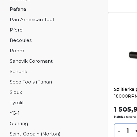
Pafana
Pan American Tool
Pferd
Recoules
Rohm
Sandvik Coromant
Schunk
Seco Tools (Fanar)
Szlifierk
Sioux
18000RP
Tyrolit
1 505,
YG-1
Najniższa cena 
Guhring
-
Saint-Gobain (Norton)