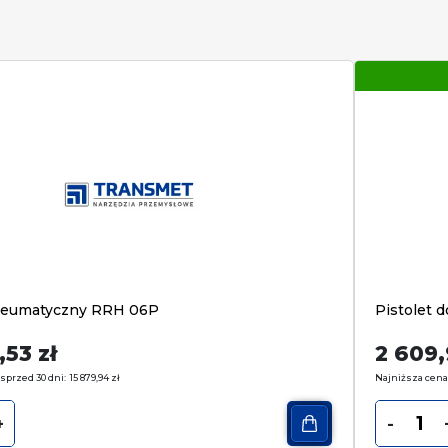
neumatyczny RRH 06P
Pistolet 
8,53
zł
2 609
sprzed 30 dni:
15 879,94
zł
Najniższa cena
+
-