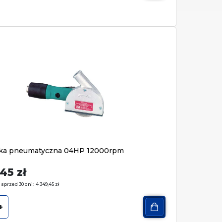
rka pneumatyczna 04HP 12000rpm
,45
zł
 sprzed 30 dni:
4 349,45
zł
+