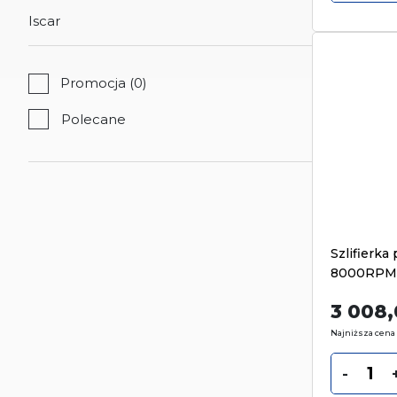
Iscar
Promocja
(0)
Featured products
Szlifier
8000RPM
3 008
Najniższa cena 
-