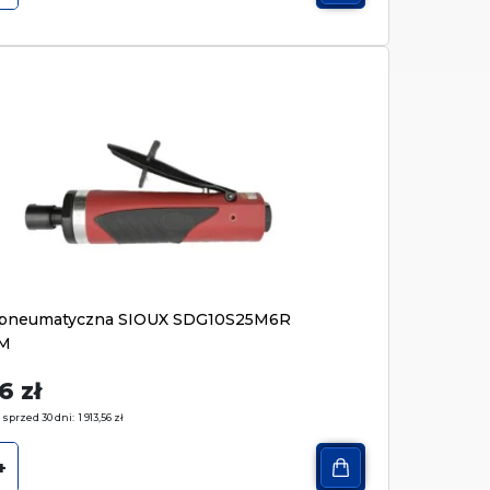
ka pneumatyczna SIOUX SDG10S25M6R
M
56
zł
 sprzed 30 dni:
1 913,56
zł
+