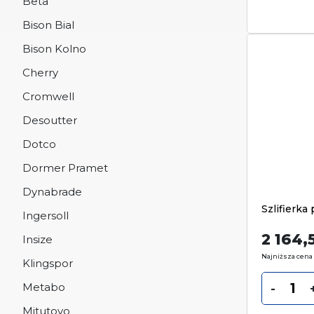
Beta
Bison Bial
Bison Kolno
Cherry
Cromwell
Desoutter
Dotco
Dormer Pramet
Dynabrade
Szlifierk
Ingersoll
2 164,
Insize
Najniższa cena 
Klingspor
Metabo
-
Mitutoyo