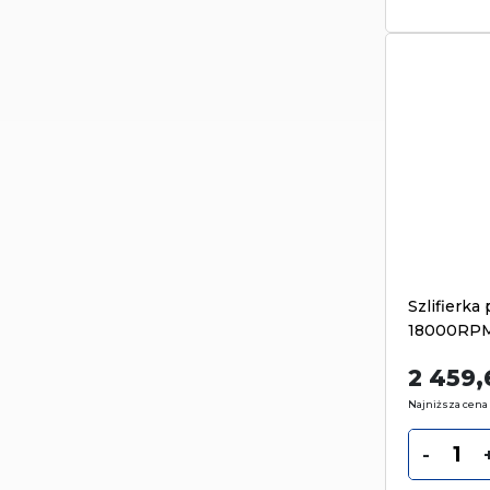
Szlifierk
18000RP
2 459
Najniższa cena 
-