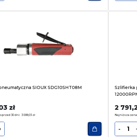
ka pneumatyczna SIOUX SDG10SHT08M
Szlifier
12000RP
,03
zł
2 791,
sprzed 30 dni:
3 008,03
zł
Najniższa cena
+
-