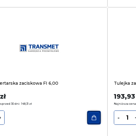
ertarska zaciskowa FI 6,00
Tulejka z
zł
193,9
sprzed 30 dni:
148,31
zł
Najniższa cena
+
-