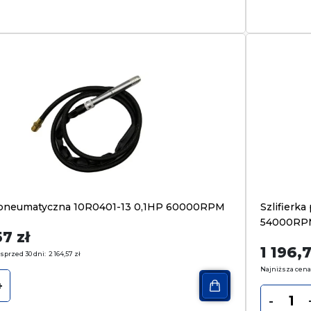
a pneumatyczna 10R0401-13 0,1HP 60000RPM
Szlifierk
54000RP
57
zł
1 196,
sprzed 30 dni:
2 164,57
zł
Najniższa cena
+
-