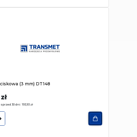
aciskowa (3 mm) DT148
3
zł
 sprzed 30 dni:
193,93
zł
+