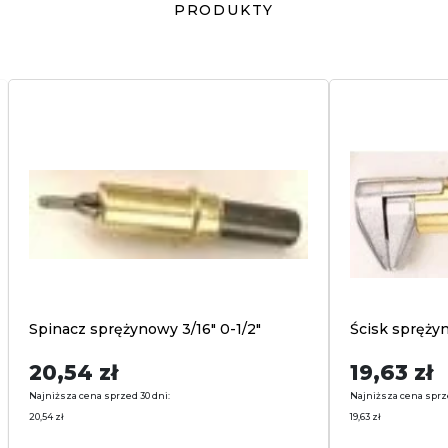
PRODUKTY
biuro@transmet.com.pl
Spinacz sprężynowy 3/16″ 0-1/2″
Ścisk sprężyn
20,54
zł
19,63
zł
Najniższa cena sprzed 30 dni:
Najniższa cena sprz
20,54
zł
19,63
zł