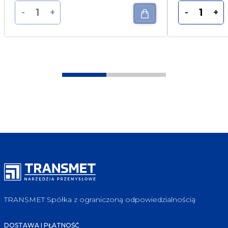
-
+
-
+
TRANSMET Spółka z ograniczoną odpowiedzialnością
DOSTAWA I PŁATNOŚĆ