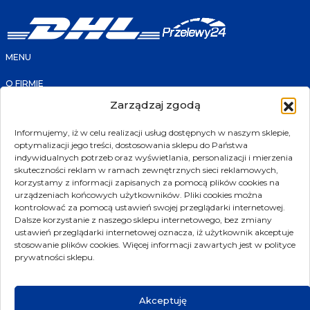
MENU
O FIRMIE
FAQ
Zarządzaj zgodą
KONTAKT
PRODUKTY
SKLEP
Informujemy, iż w celu realizacji usług dostępnych w naszym sklepie,
PROMOCJE
optymalizacji jego treści, dostosowania sklepu do Państwa
NOWOŚCI
POLECANE
indywidualnych potrzeb oraz wyświetlania, personalizacji i mierzenia
PRODUCENCI
skuteczności reklam w ramach zewnętrznych sieci reklamowych,
korzystamy z informacji zapisanych za pomocą plików cookies na
KONTAKT
urządzeniach końcowych użytkowników. Pliki cookies można
kontrolować za pomocą ustawień swojej przeglądarki internetowej.
ul. Złotniki 207
Dalsze korzystanie z naszego sklepu internetowego, bez zmiany
ustawień przeglądarki internetowej oznacza, iż użytkownik akceptuje
39-300 Mielec
stosowanie plików cookies. Więcej informacji zawartych jest w polityce
biuro@transmet.com.pl
prywatności sklepu.
sklep@transmet.com.pl
17 774 25 12
Akceptuję
SOCIAL MEDIA