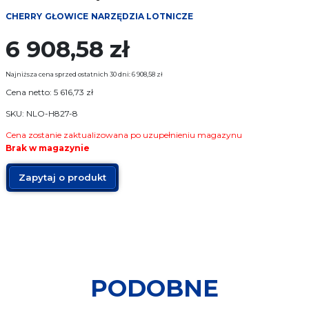
Narzędzia pomiarowe
CHERRY
GŁOWICE
NARZĘDZIA LOTNICZE
6 908,58
zł
Narzędzia mocujące
Najniższa cena sprzed ostatnich 30 dni:
6 908,58
zł
Producenci
Cena netto:
5 616,73
zł
SKU: NLO-H827-8
Sklep
Cena zostanie zaktualizowana po uzupełnieniu magazynu
Brak w magazynie
O Firmie
Zapytaj o produkt
FAQ
Usługi
Kontakt
PODOBNE
17 774 25 12