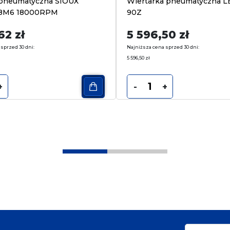
a pneumatyczna SIOUX
Wiertarka pneumatyczna L
18M6 18000RPM
90Z
,62
zł
5 596,50
zł
sprzed 30 dni:
Najniższa cena sprzed 30 dni:
5 596,50
zł
+
-
+