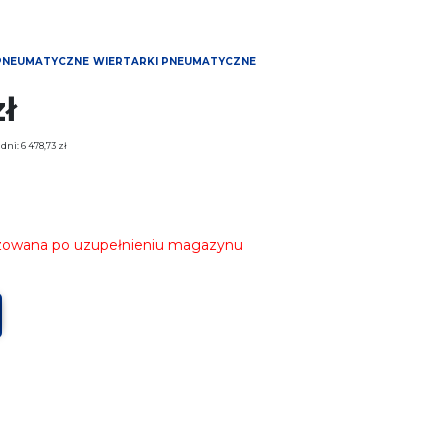
PNEUMATYCZNE
WIERTARKI PNEUMATYCZNE
zł
 dni:
6 478,73
zł
izowana po uzupełnieniu magazynu