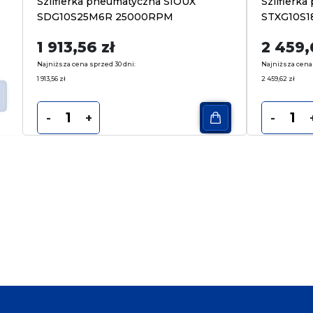
Szlifierka pneumatyczna SIOUX
Szlifierk
SDG10S25M6R 25000RPM
STXG10S
1 913,56
zł
2 459
Najniższa cena sprzed 30 dni:
Najniższa cena 
1 913,56
zł
2 459,62
zł
-
+
-