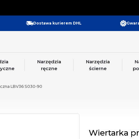
Gwara
Dostawa kurierem DHL
dzia
Narzędzia
Narzędzia
N
yczne
ręczne
ścierne
po
yczna LBV36 S030-90
Wiertarka 