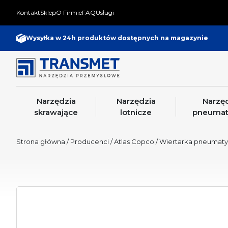
Kontakt
Sklep
O Firmie
FAQ
Usługi
Wysyłka w 24h produktów dostępnych na magazynie
Narzędzia
Narzędzia
Narzę
skrawające
lotnicze
pneumat
Strona główna
/
Producenci
/
Atlas Copco
/ Wiertarka pneumat