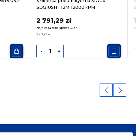
BV16 032-
Szlifierka pneumatyczna SIOUX
SDG10SHT12M 12000RPM
2 791,29
zł
Najniższa cena sprzed 30 dni:
N
2 791,29
zł
-
+