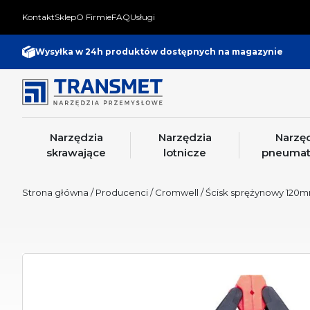
Kontakt
Sklep
O Firmie
FAQ
Usługi
Wysyłka w 24h produktów dostępnych na magazynie
Narzędzia
Narzędzia
Narzę
skrawające
lotnicze
pneumat
Strona główna
/
Producenci
/
Cromwell
/ Ścisk sprężynowy 120