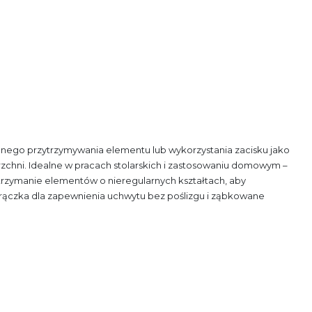
ilnego
przytrzymywania elementu lub wykorzystania zacisku jako
zchni. Idealne w pracach stolarskich i zastosowaniu domowym
–
trzymanie elementów o nieregularnych kształtach, aby
rączka dla z
apewnienia uchwytu bez poślizgu i
ząbkowane