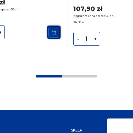
zł
107,90
zł
sprzed 30 dni:
Najniższa cena sprzed 30 dni:
107,90
zł
+
-
+
SKLEP