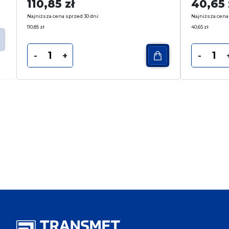
110,85
zł
40,65
Najniższa cena sprzed 30 dni:
Najniższa cena 
110,85
zł
40,65
zł
-
+
-