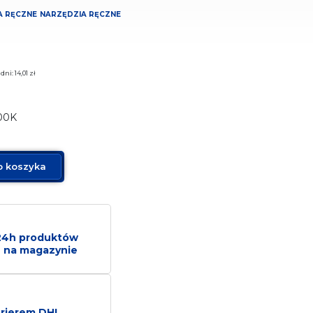
A RĘCZNE
NARZĘDZIA RĘCZNE
 dni:
14,01
zł
00K
o koszyka
24h produktów
 na magazynie
rierem DHL