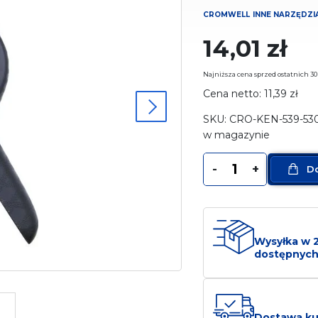
CROMWELL
INNE NARZĘDZI
14,01
zł
Najniższa cena sprzed ostatnich 30
Cena netto:
11,39
zł
SKU: CRO-KEN-539-53
w magazynie
ilość
-
+
D
Ścisk
sprężynowy
120mm
Wysyłka w 
dostępnych
Dostawa ku