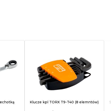
zechotką
Klucze kpl TORX T9-T40 (8 elemntów)