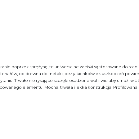
kanie poprzez sprężynę, te
uniwersalne zaciski są stosowane do stab
teriałów, od drewna do metalu, bez jakichkolwiek uszkodzeń
powier
wytaniu. Trwałe nie rysujące szczęki osadzone wahliwie aby
umożliwić 
mocowanego elementu. Mocna, trwała
i lekka konstrukcja. Profilowana 