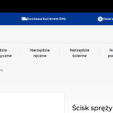
Gwara
Dostawa kurierem DHL
dzia
Narzędzia
Narzędzia
N
yczne
ręczne
ścierne
po
mm
Ścisk sprę