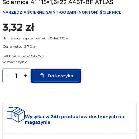
Ściernica 41 115×1,6×22 A46T-BF ATLAS
Narzędzia pomiarowe
NARZĘDZIA ŚCIERNE
SAINT-GOBAIN (NORTON)
ŚCIERNICE
Narzędzia mocujące
3,32
zł
Producenci
Najniższa cena sprzed ostatnich 30 dni:
3,32
zł
Cena netto:
2,70
zł
Sklep
SKU: SAI-66252828873
w magazynie
O Firmie
ilość
-
+
Do koszyka
Ściernica
FAQ
41
115x1,6x22
Usługi
A46T-
BF
Kontakt
ATLAS
Wysyłka w 24h produktów dostępnych na
magazynie
17 774 25 12