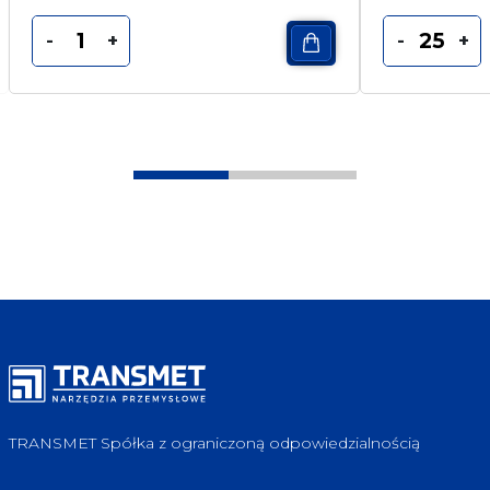
-
+
-
+
TRANSMET Spółka z ograniczoną odpowiedzialnością