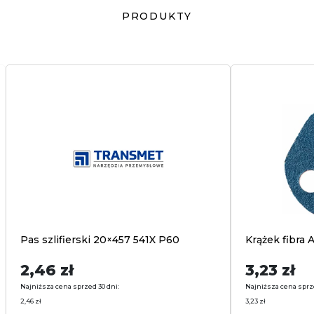
PRODUKTY
Pas szlifierski 20×457 541X P60
Krążek fibra
2,46
zł
3,23
zł
Najniższa cena sprzed 30 dni:
Najniższa cena sprz
2,46
zł
3,23
zł