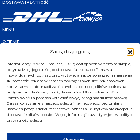
DOSTAWA I PŁATNOŚĆ
MENU
O FIRMIE
FAQ
Zarządzaj zgodą
KONTAKT
PRODUKTY
SKLEP
Informujemy, iż w celu realizacji usług dostępnych w naszym sklepie,
PROMOCJE
optymalizacji jego treści, dostosowania sklepu do Państwa
NOWOŚCI
POLECANE
indywidualnych potrzeb oraz wyświetlania, personalizacji i mierzenia
PRODUCENCI
skuteczności reklam w ramach zewnętrznych sieci reklamowych,
korzystamy z informacji zapisanych za pomocą plików cookies na
KONTAKT
urządzeniach końcowych użytkowników. Pliki cookies można
kontrolować za pomocą ustawień swojej przeglądarki internetowej.
ul. Złotniki 207
Dalsze korzystanie z naszego sklepu internetowego, bez zmiany
ustawień przeglądarki internetowej oznacza, iż użytkownik akceptuje
39-300 Mielec
stosowanie plików cookies. Więcej informacji zawartych jest w polityce
biuro@transmet.com.pl
prywatności sklepu.
sklep@transmet.com.pl
17 774 25 12
Akceptuję