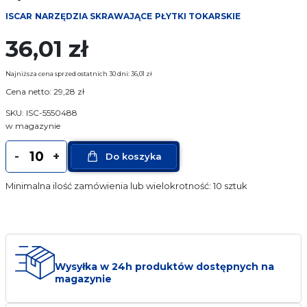
Narzędzia pomiarowe
ISCAR
NARZĘDZIA SKRAWAJĄCE
PŁYTKI TOKARSKIE
36,01
zł
Narzędzia mocujące
Najniższa cena sprzed ostatnich 30 dni:
36,01
zł
Producenci
Cena netto:
29,28
zł
SKU: ISC-5550488
Sklep
w magazynie
ilość
O Firmie
-
+
Do koszyka
Płytka
TPMT
Minimalna ilość zamówienia lub wielokrotność: 10 sztuk
FAQ
160308
IC807
Usługi
Kontakt
Wysyłka w 24h produktów dostępnych na
magazynie
17 774 25 12