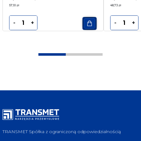
57,10
zł
48,73
zł
-
+
-
+
TRANSMET Spółka z ograniczoną odpowiedzialnością