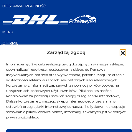
DOSTAWA I PŁATNOŚĆ
MENU
O FIRMIE
FAQ
Zarządzaj zgodą
KONTAKT
PRODUKTY
SKLEP
Informujemy, iż w celu realizacji usług dostępnych w naszym sklepie,
PROMOCJE
optymalizacji jego treści, dostosowania sklepu do Państwa
NOWOŚCI
POLECANE
indywidualnych potrzeb oraz wyświetlania, personalizacji i mierzenia
PRODUCENCI
skuteczności reklam w ramach zewnętrznych sieci reklamowych,
korzystamy z informacji zapisanych za pomocą plików cookies na
KONTAKT
urządzeniach końcowych użytkowników. Pliki cookies można
kontrolować za pomocą ustawień swojej przeglądarki internetowej.
ul. Złotniki 207
Dalsze korzystanie z naszego sklepu internetowego, bez zmiany
ustawień przeglądarki internetowej oznacza, iż użytkownik akceptuje
39-300 Mielec
stosowanie plików cookies. Więcej informacji zawartych jest w polityce
biuro@transmet.com.pl
prywatności sklepu.
sklep@transmet.com.pl
17 774 25 12