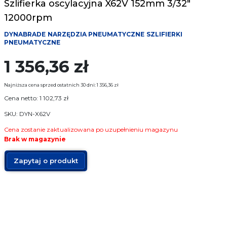
Szlifierka oscylacyjna X62V 152mm 3/32″
Narzędzia pomiarowe
12000rpm
Narzędzia mocujące
DYNABRADE
NARZĘDZIA PNEUMATYCZNE
SZLIFIERKI
PNEUMATYCZNE
Producenci
1 356,36
zł
Najniższa cena sprzed ostatnich 30 dni:
1 356,36
zł
Sklep
Cena netto:
1 102,73
zł
O Firmie
SKU: DYN-X62V
Cena zostanie zaktualizowana po uzupełnieniu magazynu
FAQ
Brak w magazynie
Zapytaj o produkt
Usługi
Kontakt
17 774 25 12